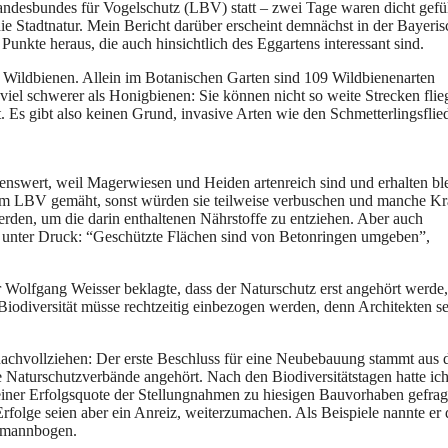
ndesbundes für Vogelschutz (LBV) statt – zwei Tage waren dicht gefül
e Stadtnatur. Mein Bericht darüber erscheint demnächst in der Bayeri
Punkte heraus, die auch hinsichtlich des Eggartens interessant sind.
 Wildbienen. Allein im Botanischen Garten sind 109 Wildbienenarten
viel schwerer als Honigbienen: Sie können nicht so weite Strecken flie
. Es gibt also keinen Grund, invasive Arten wie den Schmetterlingsflied
nswert, weil Magerwiesen und Heiden artenreich sind und erhalten bl
em LBV gemäht, sonst würden sie teilweise verbuschen und manche Kr
den, um die darin enthaltenen Nährstoffe zu entziehen. Aber auch
 unter Druck: “Geschützte Flächen sind von Betonringen umgeben”,
or Wolfgang Weisser beklagte, dass der Naturschutz erst angehört werd
 Biodiversität müsse rechtzeitig einbezogen werden, denn Architekten s
achvollziehen: Der erste Beschluss für eine Neubebauung stammt aus
 Naturschutzverbände angehört. Nach den Biodiversitätstagen hatte ic
ner Erfolgsquote der Stellungnahmen zu hiesigen Bauvorhaben gefragt
Erfolge seien aber ein Anreiz, weiterzumachen. Als Beispiele nannte er 
rmannbogen.