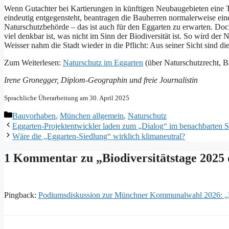
Wenn Gutachter bei Kartierungen in künftigen Neubaugebieten eine Ti
eindeutig entgegensteht, beantragen die Bauherren normalerweise ei
Naturschutzbehörde – das ist auch für den Eggarten zu erwarten. Doc
viel denkbar ist, was nicht im Sinn der Biodiversität ist. So wird d
Weisser nahm die Stadt wieder in die Pflicht: Aus seiner Sicht sind di
Zum Weiterlesen:
Naturschutz im Eggarten
(über Naturschutzrecht, 
Irene Gronegger, Diplom-Geographin und freie Journalistin
Sprachliche Überarbeitung am 30. April 2025
Kategorien
Bauvorhaben
,
München allgemein
,
Naturschutz
Eggarten-Projektentwickler laden zum „Dialog“ im benachbarten St
Wäre die „Eggarten-Siedlung“ wirklich klimaneutral?
1 Kommentar zu „Biodiversitätstage 202
Pingback:
Podiumsdiskussion zur Münchner Kommunalwahl 2026: „Bürg