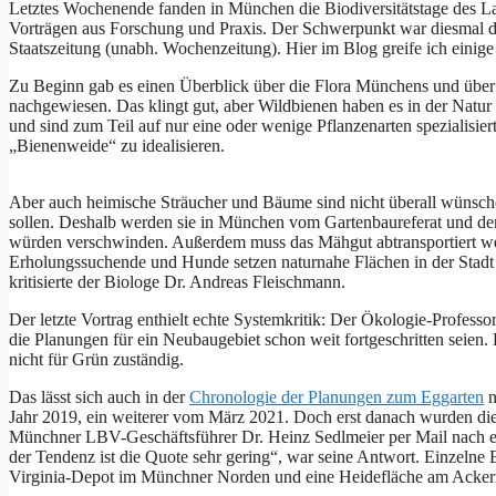
Letztes Wochenende fanden in München die Biodiversitätstage des La
Vorträgen aus Forschung und Praxis. Der Schwerpunkt war diesmal di
Staatszeitung (unabh. Wochenzeitung). Hier im Blog greife ich einige 
Zu Beginn gab es einen Überblick über die Flora Münchens und über
nachgewiesen. Das klingt gut, aber Wildbienen haben es in der Natur 
und sind zum Teil auf nur eine oder wenige Pflanzenarten spezialisiert
„Bienenweide“ zu idealisieren.
Aber auch heimische Sträucher und Bäume sind nicht überall wünsche
sollen. Deshalb werden sie in München vom Gartenbaureferat und d
würden verschwinden. Außerdem muss das Mähgut abtransportiert wer
Erholungssuchende und Hunde setzen naturnahe Flächen in der Stadt
kritisierte der Biologe Dr. Andreas Fleischmann.
Der letzte Vortrag enthielt echte Systemkritik: Der Ökologie-Profess
die Planungen für ein Neubaugebiet schon weit fortgeschritten seien.
nicht für Grün zuständig.
Das lässt sich auch in der
Chronologie der Planungen zum Eggarten
n
Jahr 2019, ein weiterer vom März 2021. Doch erst danach wurden die
Münchner LBV-Geschäftsführer Dr. Heinz Sedlmeier per Mail nach ei
der Tendenz ist die Quote sehr gering“, war seine Antwort. Einzelne 
Virginia-Depot im Münchner Norden und eine Heidefläche am Acke