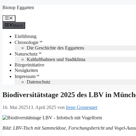
Zum
Biotop Eggarten
Inhalt
springen
Menü
Menü
Einführung
Chronologie
Die Geschichte des Eggartens
Naturschutz
Kaltluftbahnen und Stadtklima
Bürgerinitiative
Neuigkeiten
Impressum
Datenschutz
Biodiversitätstage 2025 des LBV in Münch
16. Mai 2025
13. April 2025
von
Irene Gronegger
Bild: LBV-Tisch mit Sammeldose, Forschungsbericht und Vogel-Aus