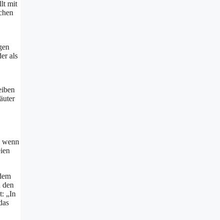
lt mit
schen
gen
er als
eiben
äuter
e, wenn
eien
 dem
h den
: „In
das