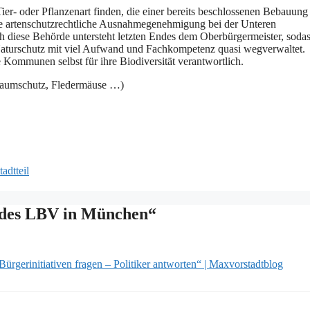
er- oder Pflanzenart finden, die einer bereits beschlossenen Bebauung
ne artenschutzrechtliche Ausnahmegenehmigung bei der Unteren
h diese Behörde untersteht letzten Endes dem Oberbürgermeister, sodas
er Naturschutz mit viel Aufwand und Fachkompetenz quasi wegverwaltet.
e Kommunen selbst für ihre Biodiversität verantwortlich.
Baumschutz, Fledermäuse …)
adtteil
5 des LBV in München“
erinitiativen fragen – Politiker antworten“ | Maxvorstadtblog