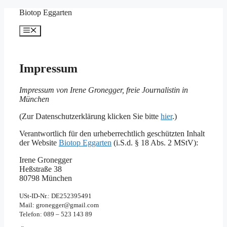
Zum
Biotop Eggarten
Inhalt
springen
Menü
Impressum
Impressum von Irene Gronegger, freie Journalistin in
München
(Zur Datenschutzerklärung klicken Sie bitte
hier
.)
Verantwortlich für den urheberrechtlich geschützten Inhalt
der Website
Biotop Eggarten
(i.S.d. § 18 Abs. 2 MStV):
Irene Gronegger
Heßstraße 38
80798 München
USt-ID-Nr.: DE252395491
Mail: gronegger@gmail.com
Telefon: 089 – 523 143 89