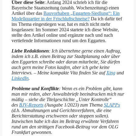
Über diese Seite
: Anfang 2024 schrieb ich für die
Bayerische Staatszeitung (unabh. Wochenzeitung) einen
Artikel über das
Bauvorhaben „Eggarten-Siedlung“: Ein
Modellquartier in der Frischluftschneise?
Da ich dafür tief
ins Thema eingestiegen war, hat es mich nicht mehr
losgelassen: Im Sommer 2024 startete ich diese Website,
stellte den Artikel online und ergänzte nach und nach
vertiefende Informationen rund um den Eggarten.
Liebe Redaktionen
: Ich übernehme gerne einen Auftrag,
indem ich z.B. einen Beitrag zur Stadtplanung oder über
den Eggarten schreibe oder daran mitarbeite, Sie dürfen
auch gern meine Fotos kaufen, aber ich gebe keine
Interviews. – Meine kompakte Vita finden Sie auf
Xing
und
LinkedIn
.
Probleme und Konflikte
: Wenn es ein Problem gibt, kann
man mir reden, aber Anwaltsbriefe beeindrucken mich nur
mäßig – siehe die Titelgeschichte „Unter Kontrolle“
des
BJV-Reports
(Ausgabe 1/2023) zum Thema
SLAPPs
(d.h. Abmahnungen und Gerichtsverfahren, die eine
Berichterstattung erschweren oder stoppen sollen).
Inzwischen habe ich das im Beitrag erwähnte Verfahren
rund um den strittigen Facebook-Beitrag vor dem OLG
Frankfurt gewonnen.